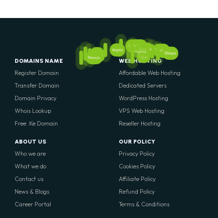
South Africa
Rwanda
Angola
Tanzania
Kenya
Uganda
Ethiopia
Nigeria
Mali
Egypt
Morocco
DOMAINS NAME
WEB HOSTING
Register Domain
Affordable Web Hosting
Transfer Domain
Dedicated Servers
Domain Privacy
WordPress Hosting
Whois Lookup
VPS Web Hosting
Free .Ke Domain
Reseller Hosting
ABOUT US
OUR POLICY
Who we are
Privacy Policy
What we do
Cookies Policy
Contact us
Affiliate Policy
News & Blogs
Refund Policy
Career Portal
Terms & Conditions