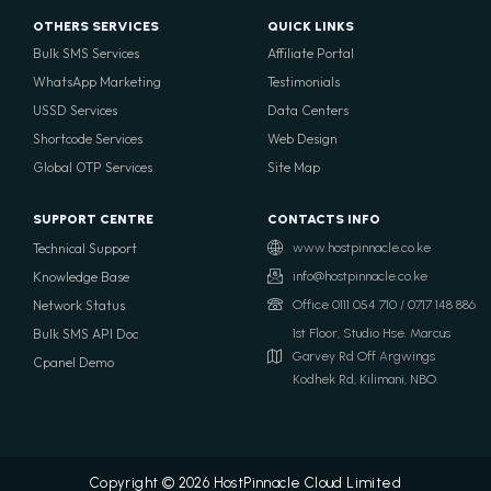
OTHERS SERVICES
QUICK LINKS
Bulk SMS Services
Affiliate Portal
WhatsApp Marketing
Testimonials
USSD Services
Data Centers
Shortcode Services
Web Design
Global OTP Services
Site Map
SUPPORT CENTRE
CONTACTS INFO
Technical Support
www.hostpinnacle.co.ke
Knowledge Base
info@hostpinnacle.co.ke
Network Status
Office 0111 054 710 / 0717 148 886
Bulk SMS API Doc
1st Floor, Studio Hse. Marcus
Garvey Rd Off Argwings
Cpanel Demo
Kodhek Rd, Kilimani, NBO.
Copyright © 2026 HostPinnacle Cloud Limited